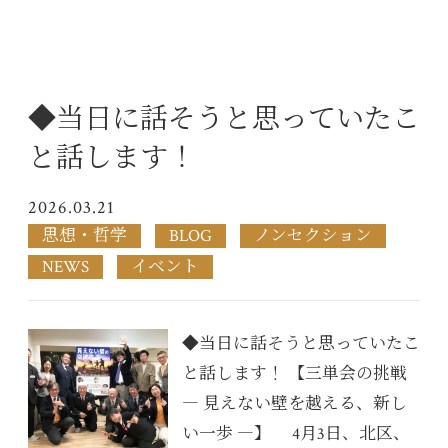
◆当日に話そうと思っていたこ
と話します！
2026.03.21
思想・哲学
BLOG
ノンセクション
NEWS
イベント
◆当日に話そうと思っていたこ
と話します！ 【三単会の挑戦
― 見えない壁を越える、新し
い一歩 ―】 4月3日、北区、