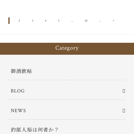
»
1
2
3
4
5
...
10
...
11
Category
御酒飲帖
BLOG
NEWS
釣部人裕は何者か？