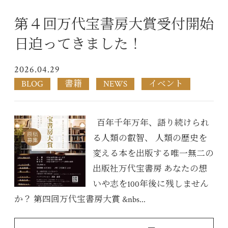
第４回万代宝書房大賞受付開始
日迫ってきました！
2026.04.29
BLOG
書籍
NEWS
イベント
百年千年万年、語り続けられ
る人類の叡智、 人類の歴史を
変える本を出版する唯一無二の
出版社万代宝書房 あなたの想
いや志を100年後に残しません
か？ 第四回万代宝書房大賞 &nbs...