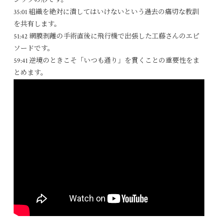
35:01
組織を絶対に潰してはいけないという過去の痛切な教訓
を共有します。
51:42
網膜剥離の手術直後に飛行機で出張した工藤さんのエピ
ソードです。
59:41
逆境のときこそ「いつも通り」を貫くことの重要性をま
とめます。