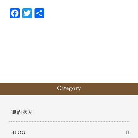
Fa
T
共
ce
wi
有
bo
tt
ok
er
Category
御酒飲帖
BLOG