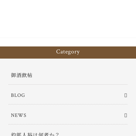
ok
er
Category
御酒飲帖
BLOG
NEWS
釣部人裕は何者か？