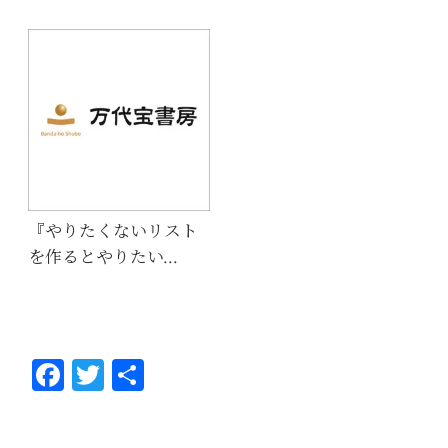
『やりたくないリスト
を作るとやりたい…
Fa
T
共
ce
wi
有
bo
tt