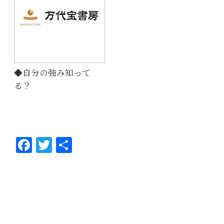
◆自分の強み知って
る？
Fa
T
共
ce
wi
有
bo
tt
ok
er