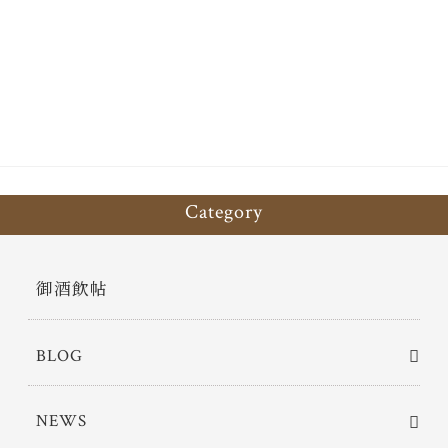
ce
wi
有
bo
tt
ok
er
Category
御酒飲帖
BLOG
NEWS