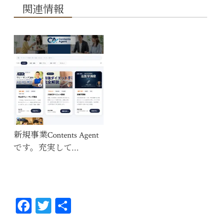
関連情報
新規事業Contents Agent
です。充実して…
Fa
T
共