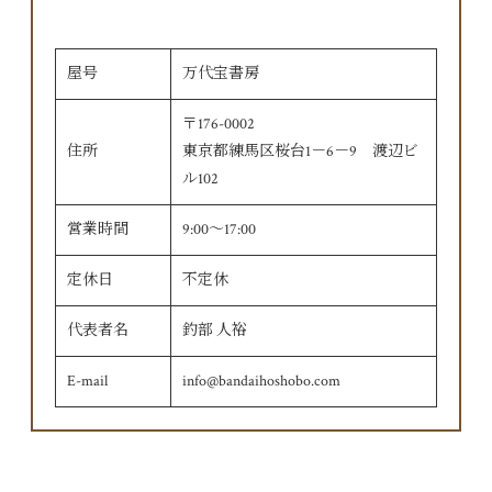
屋号
万代宝書房
〒176-0002
住所
東京都練馬区桜台1－6－9 渡辺ビ
ル102
営業時間
9:00〜17:00
定休日
不定休
代表者名
釣部 人裕
E-mail
info@bandaihoshobo.com