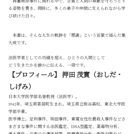
再審無罪事件に関わる中で、正義と人間の尊厳を守ろうとす
る姿勢を貫き、同時に、多くの弟子や仲間に支えられながら学
び続けた日々。
本書は、そんな人生の軌跡を「感謝」という言葉で結んだ集
大成です。
法医学者としての功績を超え、ひとりの人間として
どう生きたかを静かに伝える、一冊です。
【プロフィール】 押田 茂實（おしだ・
しげみ）
日本大学医学部名誉教授（法医学）。
1942年、埼玉県寄居町生まれ。埼玉県立熊谷高校、東北大学医
学部卒業。
医学博士。足利事件、袴田事件、東電女性社員殺人事件などさ
まざまな事件に関する法医鑑定、DNA型鑑定、薬毒物分析、