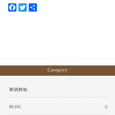
Fa
T
共
ce
wi
有
bo
tt
ok
er
Category
御酒飲帖
BLOG