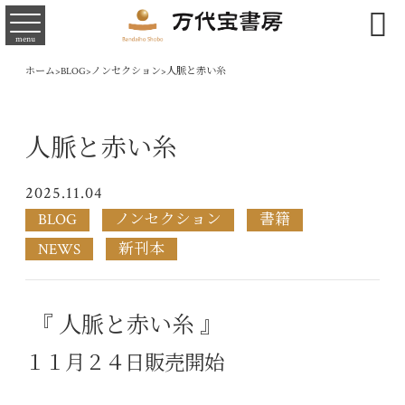

menu
ホーム
>
BLOG
>
ノンセクション
>
人脈と赤い糸
人脈と赤い糸
2025.11.04
BLOG
ノンセクション
書籍
NEWS
新刊本
『 人脈と赤い糸 』
１１月２４日販売開始