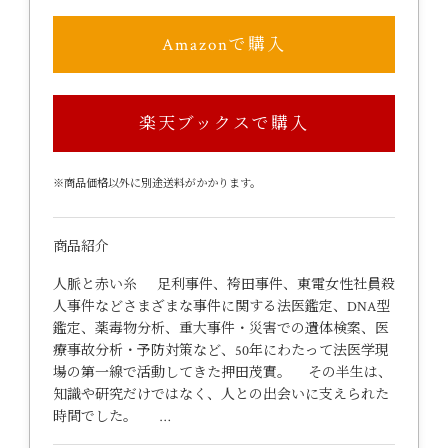
Amazonで購入
楽天ブックスで購入
※商品価格以外に別途送料がかかります。
商品紹介
人脈と赤い糸 足利事件、袴田事件、東電女性社員殺
人事件などさまざまな事件に関する法医鑑定、DNA型
鑑定、薬毒物分析、重大事件・災害での遺体検案、医
療事故分析・予防対策など、50年にわたって法医学現
場の第一線で活動してきた押田茂實。 その半生は、
知識や研究だけではなく、人との出会いに支えられた
時間でした。 …