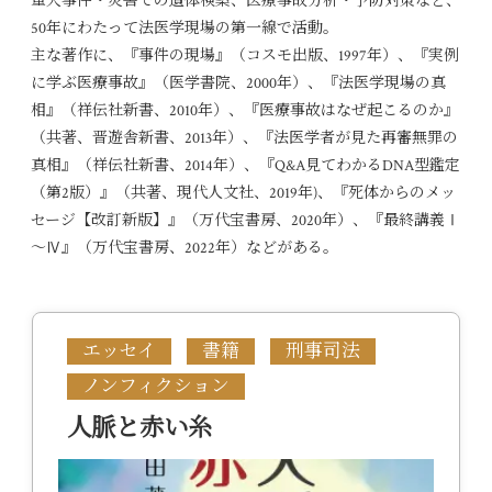
重大事件・災害での遺体検案、医療事故分析・予防対策など、
50年にわたって法医学現場の第一線で活動。
主な著作に、『事件の現場』（コスモ出版、1997年）、『実例
に学ぶ医療事故』（医学書院、2000年）、『法医学現場の真
相』（祥伝社新書、2010年）、『医療事故はなぜ起こるのか』
（共著、晋遊舎新書、2013年）、『法医学者が見た再審無罪の
真相』（祥伝社新書、2014年）、『Q&A見てわかるDNA型鑑定
（第2版）』（共著、現代人文社、2019年)、『死体からのメッ
セージ【改訂新版】』（万代宝書房、2020年）、『最終講義Ⅰ
～Ⅳ』（万代宝書房、2022年）などがある。
エッセイ
書籍
刑事司法
ノンフィクション
人脈と赤い糸