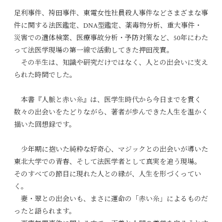
足利事件、袴田事件、東電女性社員殺人事件などさまざまな事
件に関する法医鑑定、DNA型鑑定、薬毒物分析、重大事件・
災害での遺体検案、医療事故分析・予防対策など、50年にわた
って法医学現場の第一線で活動してきた押田茂實。
その半生は、知識や研究だけではなく、
人との出会い
に支え
られた時間でした。
本書『人脈と赤い糸』は、医学生時代から今日までを貫く
数々の出会いをたどりながら、著者が歩んできた人生を温かく
描いた回想録です。
少年期に抱いた純粋な好奇心、マジックとの出会いが導いた
東北大学での青春、そして法医学者として真実を追う現場。
そのすべての節目に現れた
人との縁
が、人生を形づくってい
く。
妻・翠との出会いも、まさに運命の「赤い糸」によるものだ
ったと語られます。