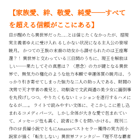
【家族愛、絆、敬愛、純愛──すべて
を超える信頼がここにある】
目が醒めたら異世界だった……とは信じたくなかったが、超現
実主義者ゆえに受け入れ るしかない状況になる主人公の笹塚
暁月。 かつての王族の末裔の幼女から課せられたのは王座奪
還？！ 異世界と交わっている三日間のうちに、現王を解放ほ
しい──果たしてその真意は？ 〈思念〉の力が鍵となる異世
界で、無気力の権化のような他力本願で幸運体質の暁月は、う
っかり引き寄せてしまった強力な二人の助っ人である、財閥の
次男で天才学者の義兄と、幼馴染で文武両道の美少女に面倒事
を丸投げしつつ、やりたくもないミッションを遂行するハメに
なるが……。 ライトで読みやすい文体に、そこかしこに差し込
まれるコメディパーツ。 しかし全体が大きな愛で包まれてい
て、メッセージ性も高く、読者に多くを問いかける。 既刊二
作のSF長編小説でともにAmazonベストセラー獲得の実力派小
説家が描く「転生しない」異世界ファンタジー『理不尽な覇者