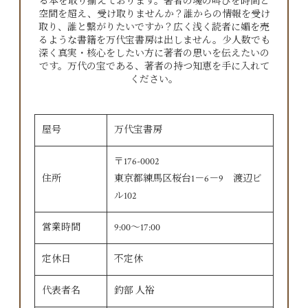
る本を取り揃えております。著者の魂の叫びを時間と
空間を超え、受け取りませんか？誰からの情報を受け
取り、誰と繋がりたいですか？広く浅く読者に媚を売
るような書籍を万代宝書房は出しません。少人数でも
深く真実・核心をしたい方に著者の思いを伝えたいの
です。万代の宝である、著者の持つ知恵を手に入れて
ください。
屋号
万代宝書房
〒176-0002
住所
東京都練馬区桜台1－6－9 渡辺ビ
ル102
営業時間
9:00〜17:00
定休日
不定休
代表者名
釣部 人裕