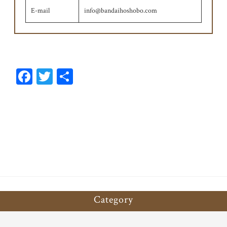
E-mail
info@bandaihoshobo.com
Fa
T
共
ce
wi
有
bo
tt
ok
er
Category