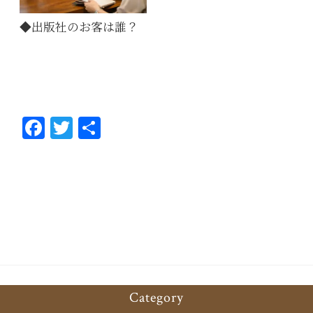
◆出版社のお客は誰？
Fa
T
共
ce
wi
有
bo
tt
ok
er
Category