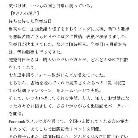
気づけば、いつもの同じ日常に戻っている。
【Bさんの場合】
待ちに待った発売当日。
当初から、企画会議の様子をＦＢやブログに投稿、執筆の進捗
も悪戦苦闘ぶりもＦＢやブログに投稿、表紙が決まりました、
発売日が決まりました、などと随時報告。発売日1ヶ月前から
は、予約販売も行ってきた。
発売当日からは、購入いただいた方々が、どんどんSNSで拡散
をしてくれて、
お友達申請やフォロー数がどんどん増えていった。
もちろん、書籍を読んでくれた読者さんたちへの「期間限定
での特別キャンペーン」をホームページで実施。
そして、いつも応援してくれる仲間、友人、知人、お世話にな
った方々をお招きして、ささやかながらも出版記念パーティー
を開催。
Facebookやメルマガを通じて、全国の応援してくれる方の協力
もあって、あちこちで出版記念イベントを開催。
その様子もまた、準備段階から、どんどんSNSで拡散されてい