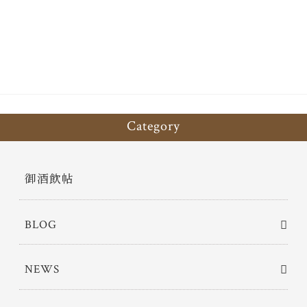
bo
tt
ok
er
Category
御酒飲帖
BLOG
NEWS