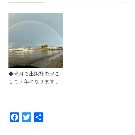
◆来月で出版社を起こ
して７年になります…
Fa
T
共
ce
wi
有