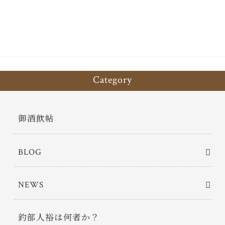
ok
er
Category
御酒飲帖
BLOG
NEWS
釣部人裕は何者か？