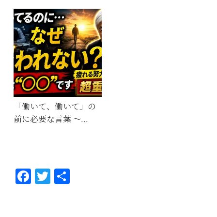
「働いて、働いて」の
前に必要な言葉 ～…
Fa
T
共
ce
wi
有
bo
tt