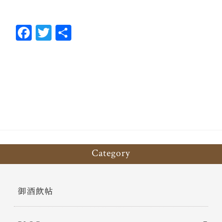
Fa
T
共
ce
wi
有
bo
tt
ok
er
Category
御酒飲帖