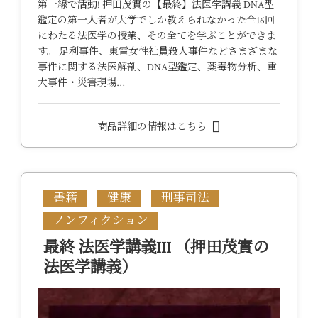
第一線で活動! 押田茂實の【最終】法医学講義 DNA型
鑑定の第一人者が大学でしか教えられなかった全16回
にわたる法医学の授業、その全てを学ぶことができま
す。 足利事件、東電女性社員殺人事件などさまざまな
事件に関する法医解剖、DNA型鑑定、薬毒物分析、重
大事件・災害現場…
商品詳細の情報はこちら
書籍
健康
刑事司法
ノンフィクション
最終 法医学講義III （押田茂實の
法医学講義）