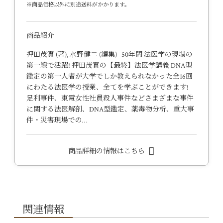
※商品価格以外に別途送料がかかります。
商品紹介
押田茂實 (著), 水野健二 (編集) 50年間 法医学の現場の
第一線で活躍! 押田茂實の【最終】法医学講義 DNA型
鑑定の第一人者が大学でしか教えられなかった全16回
にわたる法医学の授業、全てを学ぶことができます!
足利事件、東電女性社員殺人事件などさまざまな事件
に関する法医解剖、DNA型鑑定、薬毒物分析、重大事
件・災害現場での…
商品詳細の情報はこちら
関連情報