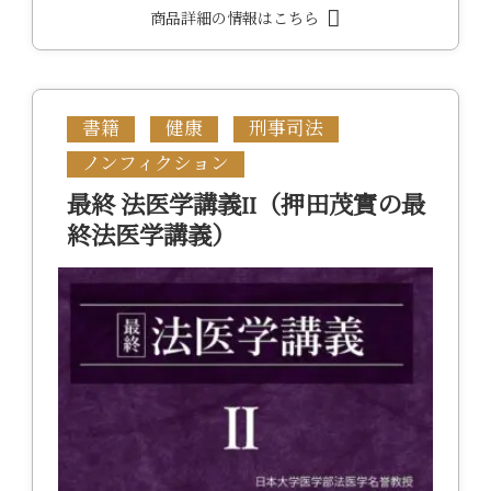
商品詳細の情報はこちら
書籍
健康
刑事司法
ノンフィクション
最終 法医学講義II（押田茂實の最
終法医学講義）