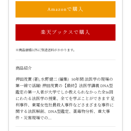
Amazonで購入
楽天ブックスで購入
※商品価格以外に別途送料がかかります。
商品紹介
押田茂實 (著), 水野健二 (編集) 50年間 法医学の現場の
第一線で活躍! 押田茂實の【最終】法医学講義 DNA型
鑑定の第一人者が大学でしか教えられなかった全16回
にわたる法医学の授業、全てを学ぶことができます 足
利事件、東電女性社員殺人事件などさまざまな事件に
関する法医解剖、DNA型鑑定、薬毒物分析、重大事
件・災害現場での…