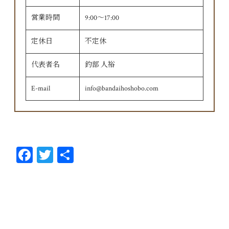
営業時間
9:00〜17:00
定休日
不定休
代表者名
釣部 人裕
E-mail
info@bandaihoshobo.com
Fa
T
共
ce
wi
有
bo
tt
ok
er