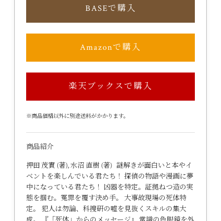
BASEで購入
Amazonで購入
楽天ブックスで購入
※商品価格以外に別途送料がかかります。
商品紹介
押田 茂實 (著), 水沼 直樹 (著) 謎解きが面白いと本やイ
ベントを楽しんでいる君たち！ 探偵の物語や漫画に夢
中になっている君たち！ 凶器を特定。証拠ねつ造の実
態を掴む。冤罪を覆す決め手。 大事故現場の死体特
定。 犯人は勿論、科捜研の嘘を見抜くスキルの集大
成。 『「死体」からのメッセージ』 常識の色眼鏡を外