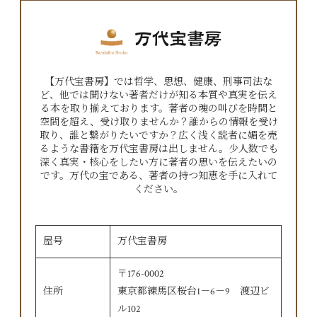
【万代宝書房】では哲学、思想、健康、刑事司法な
ど、他では聞けない著者だけが知る本質や真実を伝え
る本を取り揃えております。著者の魂の叫びを時間と
空間を超え、受け取りませんか？誰からの情報を受け
取り、誰と繋がりたいですか？広く浅く読者に媚を売
るような書籍を万代宝書房は出しません。少人数でも
深く真実・核心をしたい方に著者の思いを伝えたいの
です。万代の宝である、著者の持つ知恵を手に入れて
ください。
屋号
万代宝書房
〒176-0002
住所
東京都練馬区桜台1－6－9 渡辺ビ
ル102