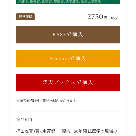
2750
通常価格
円
（税込）
BASEで購入
Amazonで購入
楽天ブックスで購入
※商品価格以外に別途送料がかかります。
商品紹介
押田茂實 (著), 水野健二 (編集) 50年間 法医学の現場の