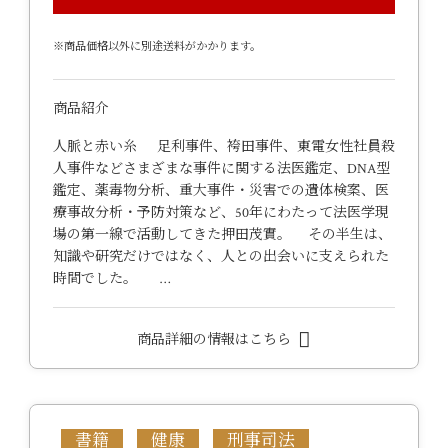
※商品価格以外に別途送料がかかります。
商品紹介
人脈と赤い糸 足利事件、袴田事件、東電女性社員殺
人事件などさまざまな事件に関する法医鑑定、DNA型
鑑定、薬毒物分析、重大事件・災害での遺体検案、医
療事故分析・予防対策など、50年にわたって法医学現
場の第一線で活動してきた押田茂實。 その半生は、
知識や研究だけではなく、人との出会いに支えられた
時間でした。 …
商品詳細の情報はこちら
書籍
健康
刑事司法