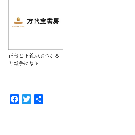
正義と正義がぶつかる
と戦争になる
Fa
T
共
ce
wi
有
bo
tt
ok
er