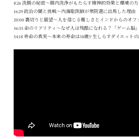
8:26
洗腸の秘密〜腸内洗浄がもたらす精神的効果と環境の力
16:29
政治の闇と挑戦〜内海聡医師が衆院選に出馬した理由
20:00
裏切りと展望〜人を信じる難しさとインドからのオフ
36:35
命のリアリティ〜なぜ人は残酷になれる？「ゲーム脳
54:18
寿命の真実〜本来の寿命は38歳!? 生しらすダイエットの