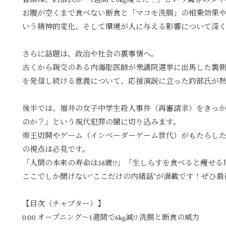
お腹が空くまで食べない断食と「マコモ洗腸」の相乗効果
いう精神的変化、そして環境が人に与える影響について深
さらに話題は、政治や社会の裏事情へ。
古くから親交のある内海聡医師が衆議院選挙に出馬した裏
を発信し続ける意義について、応援演説に立った釣部氏が
後半では、福井の女子中学生殺人事件（再審請求）をきっ
のか？」という現代犯罪の闇に切り込みます。
帝王切開やゲーム（インベーダーゲーム世代）がもたらした
の視点は必見です。
「人間の本来の寿命は38歳!?」「生しらすを食べると痩せ
ここでしか聞けない“ここだけの内緒話”が満載です！ぜひ
【目次（チャプター）】
0:00
オープニング〜1週間で6kg減!? 洗腸と断食の威力