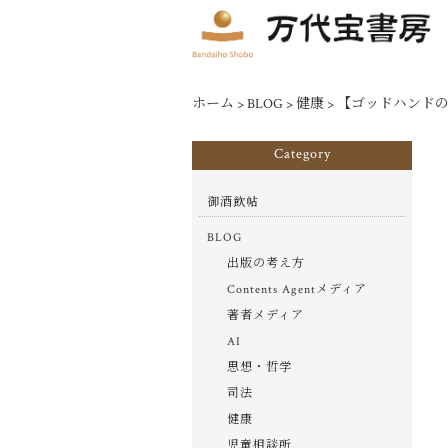
ホーム
>
BLOG
>
健康
>
【ゴッドハンド
Category
御酒飲帖
BLOG
出版の考え方
Contents Agentメディア
著者メディア
AI
思想・哲学
司法
健康
児童相談所