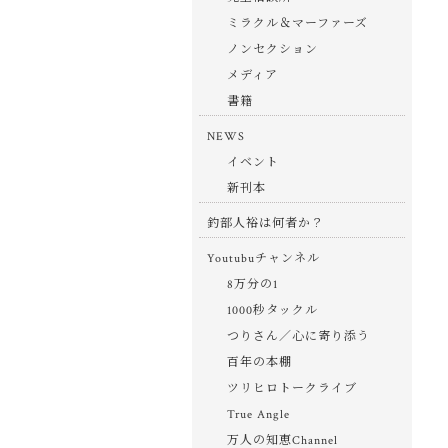
ミラクル＆マーファーズ
ノンセクション
メディア
書籍
NEWS
イベント
新刊本
釣部人裕は何者か？
Youtubuチャンネル
8万分の1
1000秒タックル
つりさん／心に寄り添う
百年の本棚
ツリヒロトークライブ
True Angle
万人の知恵Channel