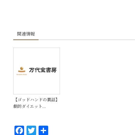
関連情報
【ゴッドハンドの裏話】
劇的ダイエット…
Fa
T
共