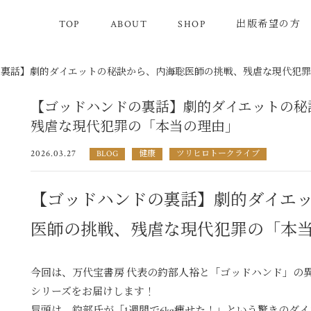
TOP
ABOUT
SHOP
出版希望の方
の裏話】劇的ダイエットの秘訣から、内海聡医師の挑戦、残虐な現代犯
【ゴッドハンドの裏話】劇的ダイエットの秘
残虐な現代犯罪の「本当の理由」
2026.03.27
BLOG
健康
ツリヒロトークライブ
【ゴッドハンドの裏話】劇的ダイエ
医師の挑戦、残虐な現代犯罪の「本
今回は、万代宝書房 代表の釣部人裕と「ゴッドハンド」の
シリーズをお届けします！
冒頭は、釣部氏が「1週間で6kg痩せた！」という驚きのダ