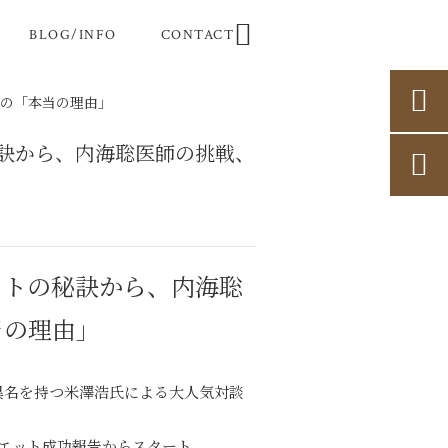

BLOG/INFO
CONTACT

罪の「本当の理由」
訣から、内海聡医師の挑戦、

ットの秘訣から、内海聡
当の理由」
異名を持つ米澤浩氏による大人気対談
イエット成功報告からスタート。