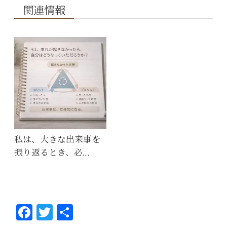
関連情報
私は、大きな出来事を
振り返るとき、必…
Fa
T
共