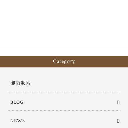
ce
wi
有
bo
tt
ok
er
Category
御酒飲帖
BLOG
NEWS