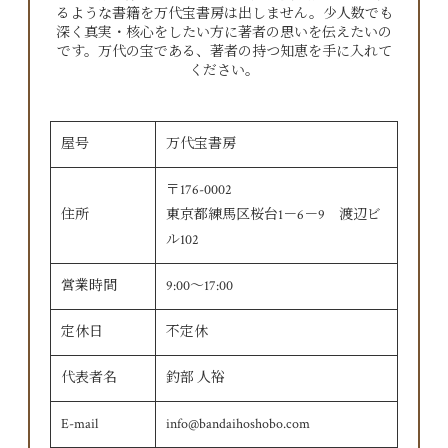
るような書籍を万代宝書房は出しません。少人数でも
深く真実・核心をしたい方に著者の思いを伝えたいの
です。万代の宝である、著者の持つ知恵を手に入れて
ください。
屋号
万代宝書房
〒176-0002
住所
東京都練馬区桜台1－6－9 渡辺ビ
ル102
営業時間
9:00〜17:00
定休日
不定休
代表者名
釣部 人裕
E-mail
info@bandaihoshobo.com