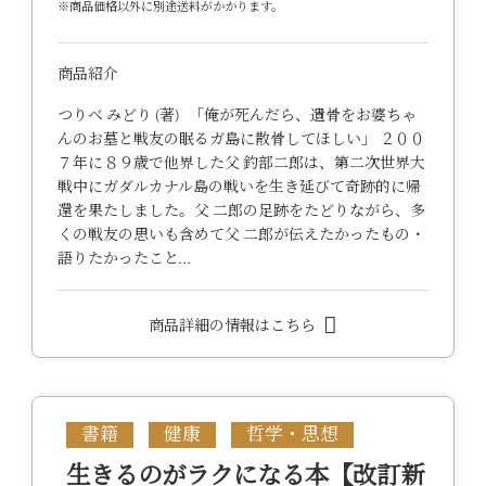
※商品価格以外に別途送料がかかります。
商品紹介
つりべ みどり (著) 「俺が死んだら、遺骨をお婆ちゃ
んのお墓と戦友の眠るガ島に散骨してほしい」 ２００
７年に８９歳で他界した父 釣部二郎は、第二次世界大
戦中にガダルカナル島の戦いを生き延びて奇跡的に帰
還を果たしました。父 二郎の足跡をたどりながら、多
くの戦友の思いも含めて父 二郎が伝えたかったもの・
語りたかったこと…
商品詳細の情報はこちら
書籍
健康
哲学・思想
生きるのがラクになる本【改訂新