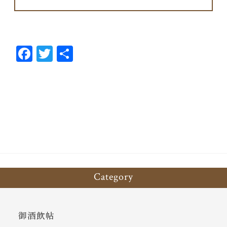
Fa
T
共
ce
wi
有
bo
tt
ok
er
Category
御酒飲帖