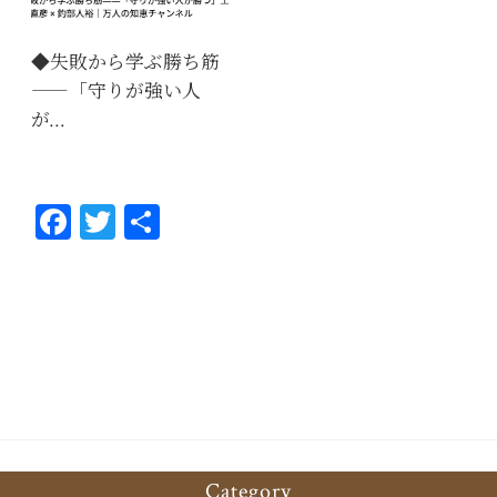
◆失敗から学ぶ勝ち筋
――「守りが強い人
が…
Fa
T
共
ce
wi
有
bo
tt
ok
er
Category