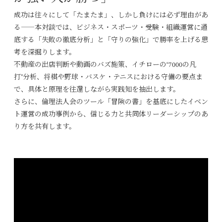
成功は往々にして「たまたま」、しかし負けには必ず理由があ
る――本対談では、ビジネス・スポーツ・受験・組織運営に通
底する「失敗の徹底分析」と「守りの強化」で勝率を上げる思
考を深掘りします。
不動産の出店判断や動画のバズ施策、イチローの“7000の凡
打”分析、将棋や野球・バスケ・テニスにおける守備の要点ま
で、具体と原理を往還しながら実践知を抽出します。
さらに、倫理法人会のツール「冒険の書」を基底にしたイベン
ト運営の成功事例から、信じる力と共同体リーダーシップのあ
り方を共有します。