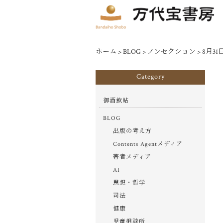
ホーム
>
BLOG
>
ノンセクション
>
8月3
Category
御酒飲帖
BLOG
出版の考え方
Contents Agentメディア
著者メディア
AI
思想・哲学
司法
健康
児童相談所