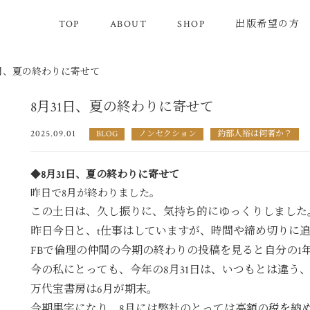
TOP
ABOUT
SHOP
出版希望の方
1日、夏の終わりに寄せて
8月31日、夏の終わりに寄せて
2025.09.01
BLOG
ノンセクション
釣部人裕は何者か？
◆
8月31日、夏の終わりに寄せて
昨日で8月が終わりました。
この土日は、久し振りに、気持ち的にゆっくりしました
昨日今日と、t仕事はしていますが、時間や締め切りに
FBで倫理の仲間の今期の終わりの投稿を見ると自分の1
今の私にとっても、今年の8月31日は、いつもとは違う
万代宝書房は6月が期末。
今期黒字になり、8月には弊社のとっては高額の税を納