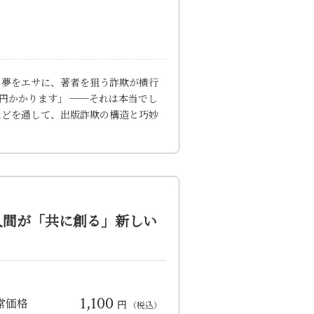
版の夢をエサに、著者を狙う詐欺が横行
円かかります」 ──それは本当でし
などを通して、出版詐欺の構造と巧妙
と人間が「共に創る」新しい
1,100
常価格
円
（税込）