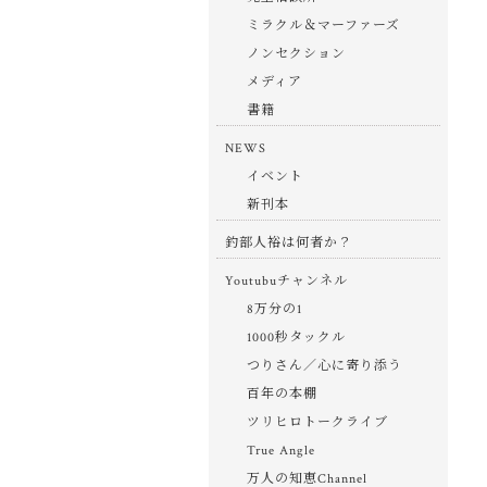
ミラクル＆マーファーズ
ノンセクション
メディア
書籍
NEWS
イベント
新刊本
釣部人裕は何者か？
Youtubuチャンネル
8万分の1
1000秒タックル
つりさん／心に寄り添う
百年の本棚
ツリヒロトークライブ
True Angle
万人の知恵Channel