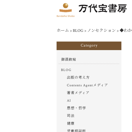
ホーム
>
BLOG
>
ノンセクション
>
◆わか
Category
御酒飲帖
BLOG
出版の考え方
Contents Agentメディア
著者メディア
AI
思想・哲学
司法
健康
児童相談所