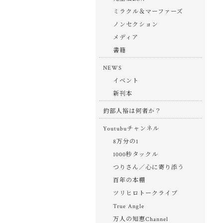
ミラクル＆マーファーズ
ノンセクション
メディア
書籍
NEWS
イベント
新刊本
釣部人裕は何者か？
Youtubuチャンネル
8万分の1
1000秒タックル
つりさん／心に寄り添う
百年の本棚
ツリヒロトークライブ
True Angle
万人の知恵Channel