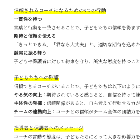
信頼されるコーチになるための3つの行動
一貫性を持つ
言葉と行動を一致させることで、子どもたちの信頼を得ま
期待と信頼を伝える
「きっとできる」「君なら大丈夫」と、適切な期待を込め
誠実に振る舞う
子どもや保護者に対して約束を守り、誠実な態度を持つこ
子どもたちへの影響
信頼できるコーチがいることで、子どもたちは以下のよう
やる気の向上
：期待されていると感じると、自信を持って
主体性の発揮
：信頼関係があると、自ら考えて行動する力
チームの連携向上
：コーチとの信頼がチーム全体の団結力
指導者と保護者へのメッセージ
コーチの言動や態度は、子どもたちにとって大きな影響力