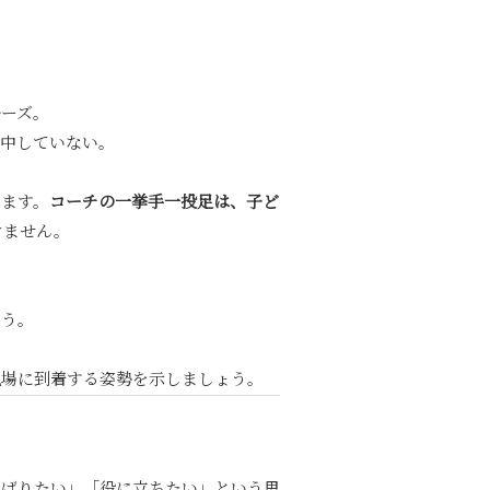
ルーズ。
集中していない。
ります。
コーチの一挙手一投足は、子ど
けません。
ょう。
現場に到着する姿勢を示しましょう。
んばりたい」「役に立ちたい」という思