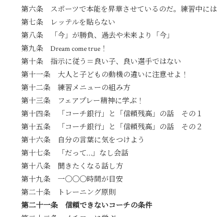
第六条 スポーツで本能を昇華させているのだ。練習中に
第七条 レッテルを貼らない
第八条 「今」が勝負、過去や未来より「今」
第九条 Dream come true！
第十条 指示に従う＝良い子、良い選手ではない
第十一条 大人と子どもの動機の違いに注意せよ！
第十二条 練習メニューの組み方
第十三条 フェアプレー精神に学ぶ！
第十四条 「コーチ銀行」と「信頼残高」の話 その１
第十五条 「コーチ銀行」と「信頼残高」の話 その２
第十六条 自分の言葉に気をつけよう
第十七条 「だって…」なし会話
第十八条 聞きたくなる話し方
第十九条 一〇〇〇時間が目安
第二十条 トレーニング原則
第二十一条 信頼できないコーチの条件