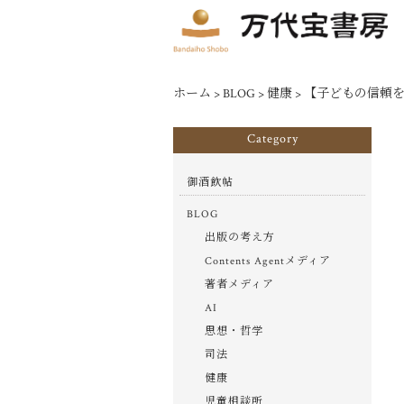
ホーム
>
BLOG
>
健康
>
【子どもの信頼
Category
御酒飲帖
BLOG
出版の考え方
Contents Agentメディア
著者メディア
AI
思想・哲学
司法
健康
児童相談所