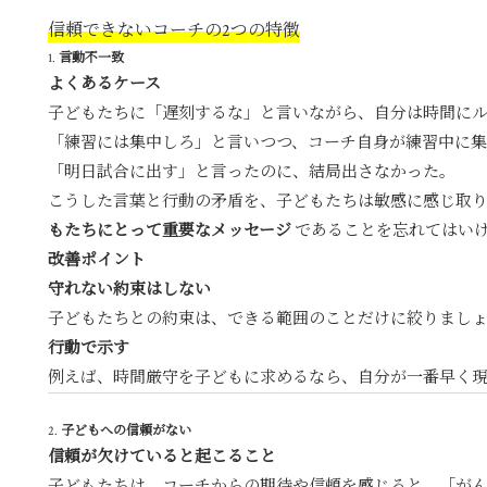
信頼できないコーチの2つの特徴
1.
言動不一致
よくあるケース
子どもたちに「遅刻するな」と言いながら、自分は時間に
「練習には集中しろ」と言いつつ、コーチ自身が練習中に
「明日試合に出す」と言ったのに、結局出さなかった。
こうした言葉と行動の矛盾を、子どもたちは敏感に感じ取
もたちにとって重要なメッセージ
であることを忘れてはい
改善ポイント
守れない約束はしない
子どもたちとの約束は、できる範囲のことだけに絞りまし
行動で示す
例えば、時間厳守を子どもに求めるなら、自分が一番早く
2.
子どもへの信頼がない
信頼が欠けていると起こること
子どもたちは、コーチからの期待や信頼を感じると、「が