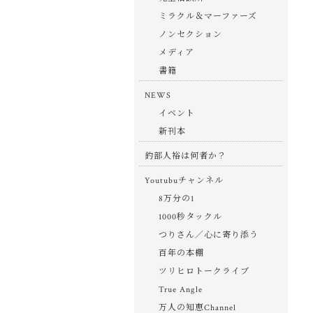
ミラクル＆マーファーズ
ノンセクション
メディア
書籍
NEWS
イベント
新刊本
釣部人裕は何者か？
Youtubuチャンネル
8万分の1
1000秒タックル
つりさん／心に寄り添う
百年の本棚
ツリヒロトークライブ
True Angle
万人の知恵Channel