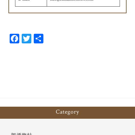
Fa
T
共
ce
wi
有
bo
tt
ok
er
Category