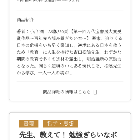
※商品価格以外に別途送料がかかります。
商品紹介
著者：小出 潤 A5版350頁 【第一回万代宝書房大賞受
賞作品～百年先も読み継ぎたい本～】 幕末。迫りくる
日本の危機をいち早く察知し，逆境にある日本を救う
ため「教育」に人生を捧げた吉田松陰先生。わずかな
期間の教育で多くの逸材を輩出し，明治維新の原動力
となった。同じく逆境の中にある現代こそ，松陰先生
から学び，一人一人の魂が…
商品詳細の情報はこちら
書籍
哲学・思想
先生、教えて！ 勉強ぎらいなボ