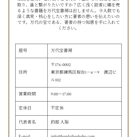
取り、誰と繋がりたいですか？広く浅く読者に媚を売
るような書籍を万代宝書房は出しません。少人数でも
深く真実・核心をしたい方に著者の思いを伝えたいの
です。万代の宝である、著者の持つ知恵を手に入れて
ください。
屋号
万代宝書房
〒176-0002
住所
東京都練馬区桜台1－6－9 渡辺ビ
ル102
営業時間
9:00〜17:00
定休日
不定休
代表者名
釣部 人裕
E-mail
info@bandaihoshobo.com