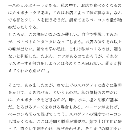
ースのカルボナーラがある。私の中で、お店で食べたくなるの
はカルボナーラである。これはお店によって味が異なる。なん
でも卵とクリームを使うそうだ。混ぜてあるベーコンの量が絶
妙だったりする。
ところが、この調理がなかなか難しい。自宅で挑戦してみた
が、ベトベトかヒタヒタになってしまう。お店の味やそれ以上
の味が出ない。諦めの早い私は、これは私がつくるのは、適さ
ないと判断した。たぶん、コツがあるのであろうが、それを
マスターする努力をしようとは今のところ思わない。誰かが教
えてくれたら別だが…。
そこで、あみ出したのが、ゆで上げのスパゲティに直ぐに生卵
をかけて、かき混ぜる、というものだ。私の気持ちの中だけ
は、カルボナーラもどきなのだ。味付けは、塩と胡椒が基本
だ。とろけるチーズをかける場合もある。ベーコンがあれば、
ベーコンも切って混ぜてしまう。スパゲティの温度でベーコン
も温かくなる。ここは時間と順番が重要だ。茹で上げて皿に盛
って、直ぐに生卵をかけ、混ぜ合わせる。そこまでの時間をい