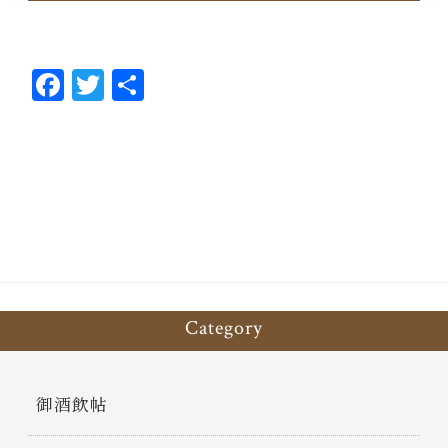
Fa
T
共
ce
wi
有
bo
tt
ok
er
Category
御酒飲帖