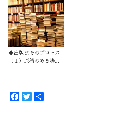
◆出版までのプロセス
（１）原稿のある場…
Fa
T
共
ce
wi
有
bo
tt
ok
er