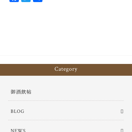
ce
wi
有
bo
tt
ok
er
Category
御酒飲帖
BLOG
NEWS