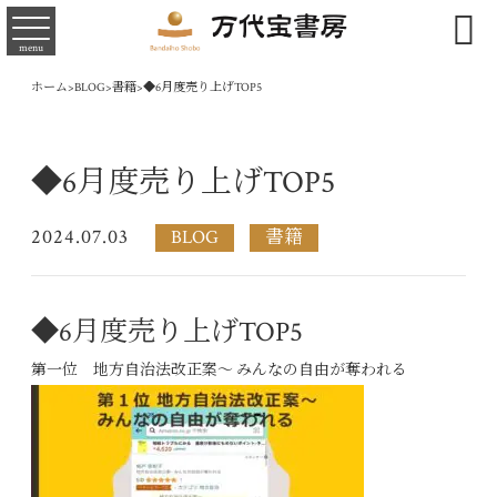

menu
ホーム
>
BLOG
>
書籍
>
◆6月度売り上げTOP5
◆6月度売り上げTOP5
2024.07.03
BLOG
書籍
◆6月度売り上げTOP5
第一位 地方自治法改正案～ みんなの自由が奪われる