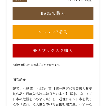
円
（税込）
BASEで購入
Amazonで購入
楽天ブックスで購入
※商品価格以外に別途送料がかかります。
商品紹介
著者：小出 潤 A5版350頁 【第一回万代宝書房大賞受
賞作品～百年先も読み継ぎたい本～】 幕末。迫りくる
日本の危機をいち早く察知し，逆境にある日本を救う
ため「教育」に人生を捧げた吉田松陰先生。わずかな