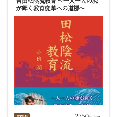
吉田松陰流教育 ～一人一人の魂
が輝く教育変革への道標～
2750
通常価格