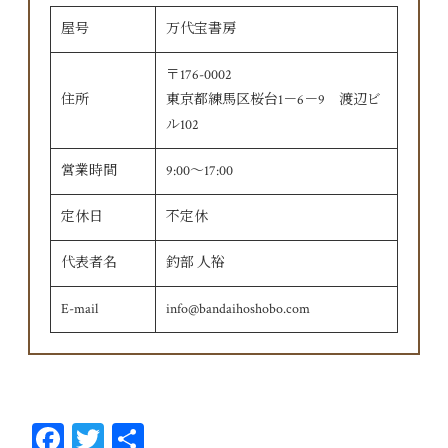
屋号
万代宝書房
〒176-0002
住所
東京都練馬区桜台1－6－9 渡辺ビ
ル102
営業時間
9:00〜17:00
定休日
不定休
代表者名
釣部 人裕
E-mail
info@bandaihoshobo.com
Fa
T
共