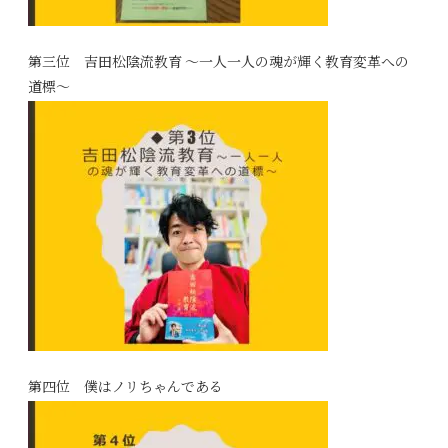
第三位 吉田松陰流教育 ～一人一人の魂が輝く教育変革への
道標～
第四位 僕はノリちゃんである