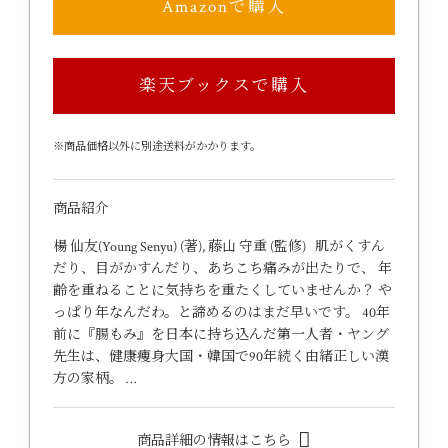
Amazonで購入
楽天ブックスで購入
※商品価格以外に別途送料がかかります。
商品紹介
楊 仙友(Young Senyu) (著), 藤山 守重 (監修) 肌がくすん
だり、目がかすんだり、あちこち痛みが出たりで、 年
齢を重ねることに気持ちを重たくしていませんか？ や
っぱり年なんだわ。と諦めるのはまだ早いです。 40年
前に『腸もみ』を日本に持ち込んだ第一人者・ヤング
先生は、健康痩身大国・韓国で90年続く由緒正しい漢
方の家柄。 …
商品詳細の情報はこちら