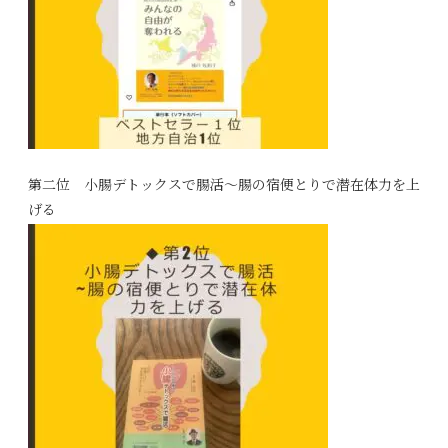
第二位 小腸デトックスで腸活～腸の宿便とりで潜在体力を上
げる