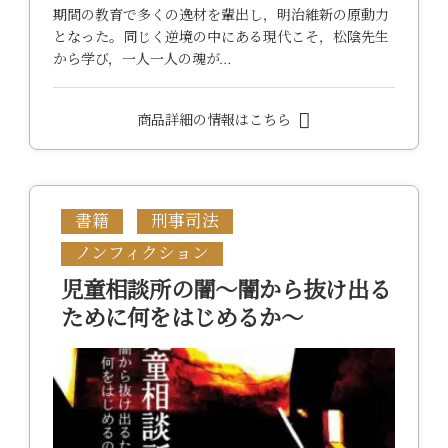
期間の教育で多くの逸材を輩出し，明治維新の原動力
となった。同じく逆境の中にある現代こそ，松陰先生
から学び，一人一人の魂が…
商品詳細の情報はこちら
書籍
刑事司法
ノンフィクション
児童相談所の闇～闇から抜け出る
ために何をはじめるか～