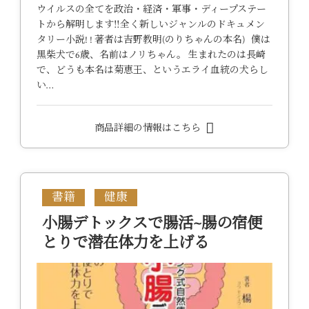
ウイルスの全てを政治・経済・軍事・ディープステー
トから解明します‼全く新しいジャンルのドキュメン
タリー小説! ! 著者は吉野教明(のりちゃんの本名) 僕は
黒柴犬で6歳、名前はノリちゃん。 生まれたのは長崎
で、どうも本名は菊恵王、というエライ血統の犬らし
い…
商品詳細の情報はこちら
書籍
健康
小腸デトックスで腸活~腸の宿便
とりで潜在体力を上げる