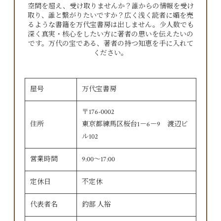
空間を超え、受け取りませんか？誰からの情報を受け
取り、誰と繋がりたいですか？広く浅く読者に媚を売
るような書籍を万代宝書房は出しません。少人数でも
深く真実・核心をしたい方に著者の思いを伝えたいの
です。万代の宝である、著者の持つ知恵を手に入れて
ください。
屋号
万代宝書房
〒176-0002
住所
東京都練馬区桜台1－6－9 渡辺ビ
ル102
営業時間
9:00〜17:00
定休日
不定休
代表者名
釣部 人裕