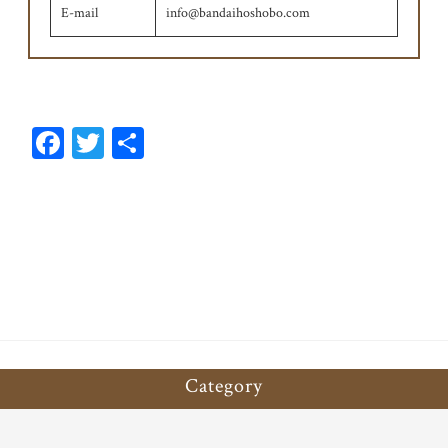
E-mail
info@bandaihoshobo.com
Fa
T
共
ce
wi
有
bo
tt
ok
er
Category