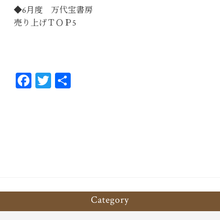
◆6月度 万代宝書房
売り上げＴＯＰ5
Fa
T
共
ce
wi
有
bo
tt
ok
er
Category