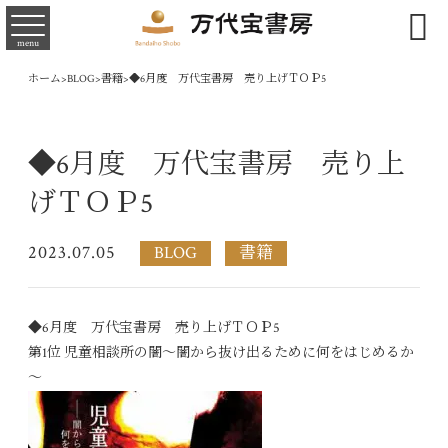

menu
ホーム
>
BLOG
>
書籍
>
◆6月度 万代宝書房 売り上げＴＯＰ5
◆6月度 万代宝書房 売り上
げＴＯＰ5
2023.07.05
BLOG
書籍
◆6月度 万代宝書房 売り上げＴＯＰ5
第1位 児童相談所の闇～闇から抜け出るために何をはじめるか
～