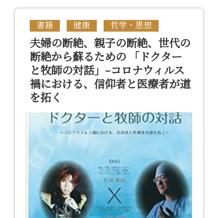
書籍
健康
哲学・思想
夫婦の断絶、親子の断絶、世代の
断絶から蘇るための 「ドクター
と牧師の対話」~コロナウィルス
禍における、信仰者と医療者が道
を拓く