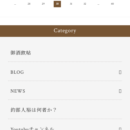
20
...
28
29
30
31
32
...
40
50
Category
御酒飲帖
BLOG
NEWS
釣部人裕は何者か？
Youtubuチャンネル