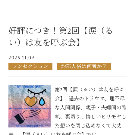
好評につき！第2回【涙（る
い）は友を呼ぶ会】
2025.11.09
ノンセクション
釣部人裕は何者か？
第2回【涙（るい）は友を呼ぶ
会】 過去のトラウマ、理不尽
な人間関係、親子・夫婦間の確
執、裏切り… 悔しいヒリモヤし
た想いを閉じ込めなくて大丈
夫。 【涙（るい）は友を呼ぶ会】では...