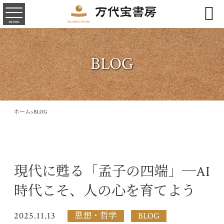

menu
BLOG
ホーム
>
BLOG
現代に甦る「孟子の四端」─AI
時代こそ、人の心を育てよう
2025.11.13
思想・哲学
BLOG