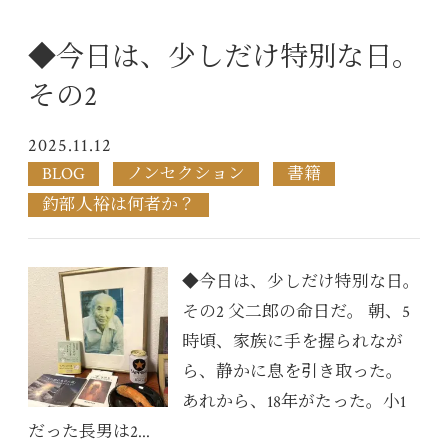
◆今日は、少しだけ特別な日。
その2
2025.11.12
BLOG
ノンセクション
書籍
釣部人裕は何者か？
◆今日は、少しだけ特別な日。
その2 父二郎の命日だ。 朝、5
時頃、家族に手を握られなが
ら、静かに息を引き取った。
あれから、18年がたった。小1
だった長男は2...