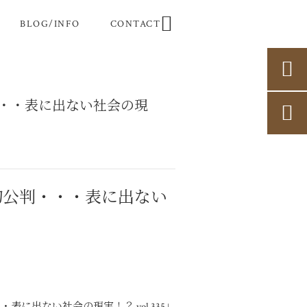

BLOG/INFO
CONTACT

・・表に出ない社会の現

初公判・・・表に出ない
に出ない社会の現実！？ vol.335」