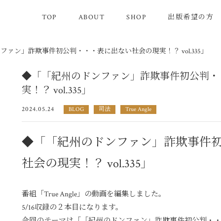
TOP
ABOUT
SHOP
出版希望の方
ファン」詐欺事件初公判・・・表に出ない社会の現実！？ vol.335」
◆「「紀州のドンファン」詐欺事件初公判・
実！？ vol.335」
2024.05.24
BLOG
司法
True Angle
◆「「紀州のドンファン」詐欺事件
社会の現実！？ vol.335」
番組「True Angle」の動画を編集しました。
5/16収録の２本目になります。
今回のテーマは「「紀州のドンファン」詐欺事件初公判・・・表