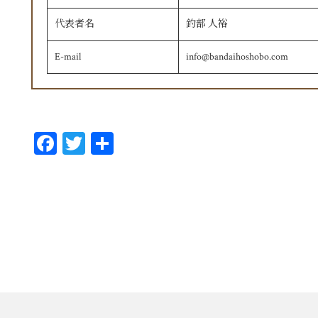
代表者名
釣部 人裕
E-mail
info@bandaihoshobo.com
Fa
T
共
ce
wi
有
bo
tt
ok
er