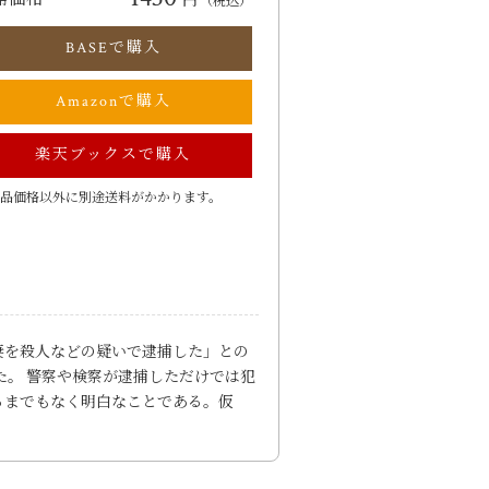
円
（税込）
BASEで購入
Amazonで購入
楽天ブックスで購入
品価格以外に別途送料がかかります。
「元妻を殺人などの疑いで逮捕した」との
た。 警察や検察が逮捕しただけでは犯
るまでもなく明白なことである。仮