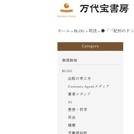
ホーム
>
BLOG
>
司法
>
◆「「紀州のドン
Category
御酒飲帖
BLOG
出版の考え方
Contents Agentメディア
著者メディア
AI
思想・哲学
司法
健康
児童相談所