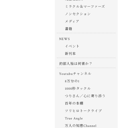
ミラクル＆マーファーズ
ノンセクション
メディア
書籍
NEWS
イベント
新刊本
釣部人裕は何者か？
Youtubuチャンネル
8万分の1
1000秒タックル
つりさん／心に寄り添う
百年の本棚
ツリヒロトークライブ
True Angle
万人の知恵Channel